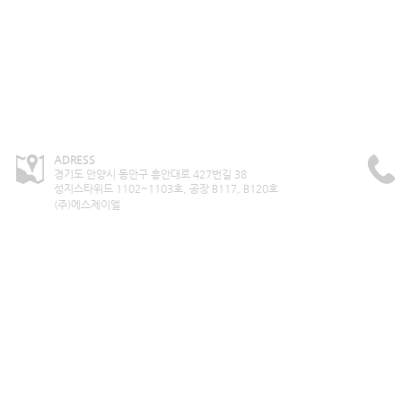
ADRESS
경기도 안양시 동안구 흥안대로 427번길 38
성지스타위드
1102~1103호, 공장 B117, B120호
(주)에스제이엘